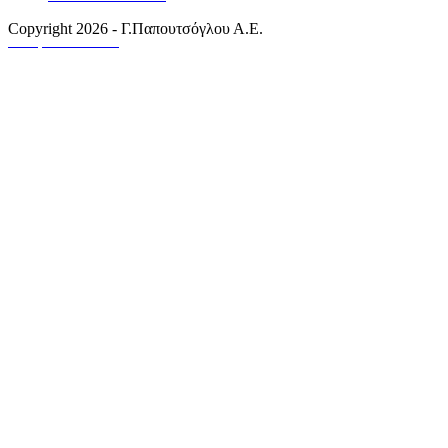
Copyright 2026 - Γ.Παπουτσόγλου Α.Ε.
An Optisoft Web Creation