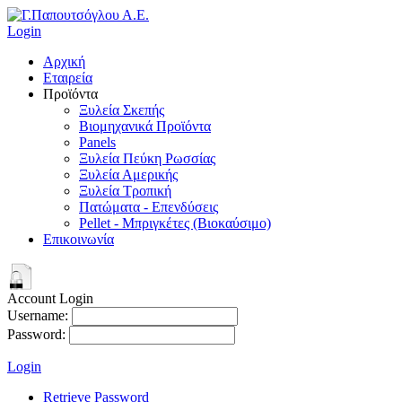
Login
Αρχική
Εταιρεία
Προϊόντα
Ξυλεία Σκεπής
Βιομηχανικά Προϊόντα
Panels
Ξυλεία Πεύκη Ρωσσίας
Ξυλεία Αμερικής
Ξυλεία Τροπική
Πατώματα - Επενδύσεις
Pellet - Μπριγκέτες (Βιοκαύσιμο)
Επικοινωνία
Account Login
Username:
Password:
Login
Retrieve Password